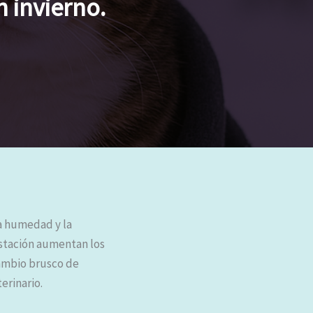
n invierno.
la humedad y la
 estación aumentan los
cambio brusco de
erinario.