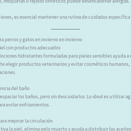
o, moquetas o tejidos sintéticos puede desencadenar alergias.
iones, es esencial mantener una rutina de cuidados específica 
ra perros y gatos en invierno en invierno
 piel con productos adecuados
lociones hidratantes formuladas para pieles sensibles ayuda a r
te elegir productos veterinarios y evitar cosméticos humanos, 
aciones.
uencia del baño
espaciar los baños, pero sin descuidarlos. Lo ideal es utilizar 
ra evitar enfriamientos.
para mejorar la circulación
iva la piel, elimina pelo muerto y ayuda a distribuir los aceite