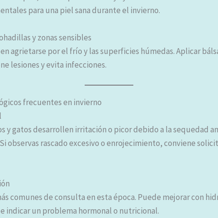
ntales para una piel sana durante el invierno.
mohadillas y zonas sensibles
en agrietarse por el frío y las superficies húmedas. Aplicar bá
ene lesiones y evita infecciones.
gicos frecuentes en invierno
l
s y gatos desarrollen irritación o picor debido a la sequedad a
 Si observas rascado excesivo o enrojecimiento, conviene solicit
ión
más comunes de consulta en esta época. Puede mejorar con hid
de indicar un problema hormonal o nutricional.