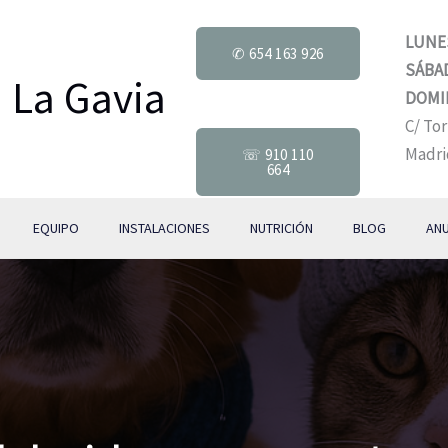
LUNES
✆ 654 163 926
SÁBA
a La Gavia
DOMI
C/ Tor
Madri
☏ 910 110
664
EQUIPO
INSTALACIONES
NUTRICIÓN
BLOG
AN