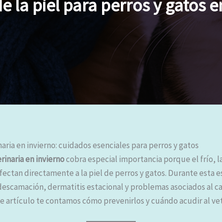
 la piel para perros y gatos e
ria en invierno: cuidados esenciales para perros y gatos
inaria en invierno
cobra especial importancia porque el frío, 
afectan directamente a la piel de perros y gatos. Durante esta
escamación, dermatitis estacional y problemas asociados al 
e artículo te contamos cómo prevenirlos y cuándo acudir al vet