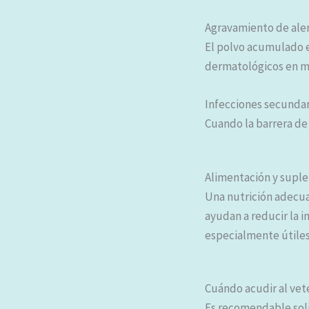
Agravamiento de aler
El polvo acumulado e
dermatológicos en ma
Infecciones secundar
Cuando la barrera de 
Alimentación y suple
Una nutrición adecua
ayudan a reducir la i
especialmente útiles
Cuándo acudir al vet
Es recomendable solic