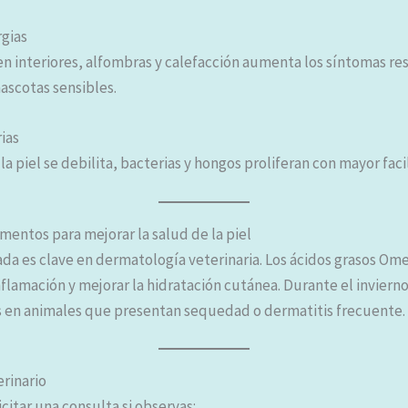
gias
n interiores, alfombras y calefacción aumenta los síntomas res
scotas sensibles.
ias
la piel se debilita, bacterias y hongos proliferan con mayor faci
mentos para mejorar la salud de la piel
da es clave en dermatología veterinaria. Los ácidos grasos Om
nflamación y mejorar la hidratación cutánea. Durante el invier
 en animales que presentan sequedad o dermatitis frecuente.
erinario
itar una consulta si observas: