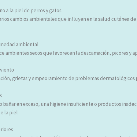
no a la piel de perros y gatos
varios cambios ambientales que influyen en la salud cutánea de 
umedad ambiental
ce ambientes secos que favorecen la descamación, picores y ap
l viento
ación, grietas y empeoramiento de problemas dermatológicos p
s
o bañar en exceso, una higiene insuficiente o productos inad
e la piel.
riores