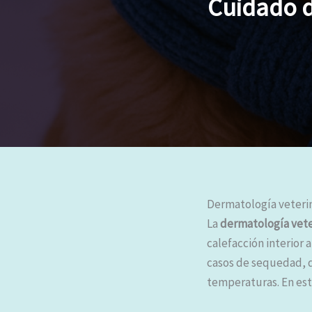
Cuidado de
Dermatología veterina
La
dermatología veter
calefacción interior 
casos de sequedad, d
temperaturas. En est