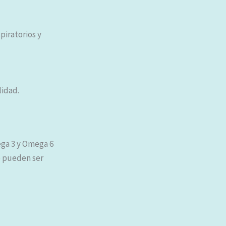
piratorios y
lidad.
ega 3 y Omega 6
no pueden ser