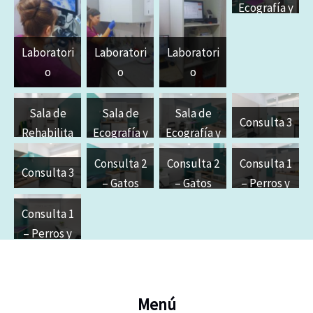
Ecografía y
del Dolor
del Dolor
Cardiologí
a. Consulta
Laboratori
Laboratori
Laboratori
4
o
o
o
Sala de
Sala de
Sala de
Consulta 3
Rehabilita
Ecografía y
Ecografía y
ción
Cardiologí
Cardiologí
Consulta 2
Consulta 1
Consulta 2
a. Consulta
a. Consulta
Consulta 3
– Gatos
– Perros y
– Gatos
4
4
Éxoticos
Consulta 1
– Perros y
Éxoticos
Menú