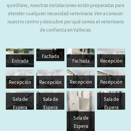
quirófano, nuestras instalaciones están preparadas para
atender cualquier necesidad veterinaria. Ven a conocer
nuestro centro y descubre por qué somos el veterinario
de confianza en Vallecas.
Fachada
Entrada
Fachada
Recepción
Recepción
Recepción
Recepción
Recepción
Sala de
Sala de
Sala de
Espera
Espera
Espera
Perros
Perros
Gatos
Sala de
Espera