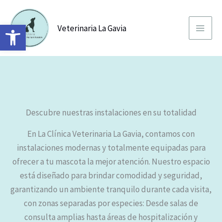
Ir
al
Abrir barra de herramientas
Veterinaria La Gavia
contenido
Descubre nuestras instalaciones en su totalidad
En La Clínica Veterinaria La Gavia, contamos con
instalaciones modernas y totalmente equipadas para
ofrecer a tu mascota la mejor atención. Nuestro espacio
está diseñado para brindar comodidad y seguridad,
garantizando un ambiente tranquilo durante cada visita,
con zonas separadas por especies: Desde salas de
consulta amplias hasta áreas de hospitalización y