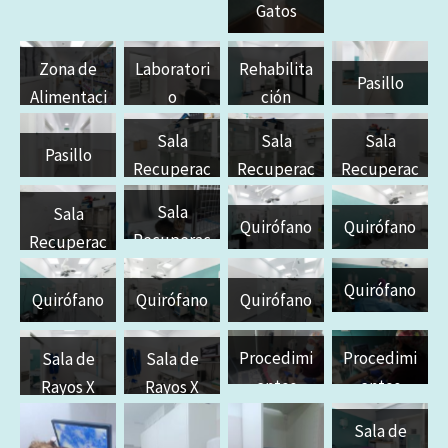
Gatos
Zona de
Laboratori
Rehabilita
Pasillo
Alimentaci
o
ción
ón
Sala
Sala
Sala
Pasillo
Recuperac
Recuperac
Recuperac
ión Perros
ión Perros
ión Gatos
Sala
Sala
Quirófano
Quirófano
Recuperac
Recuperac
ión Gatos
ión Gatos
Quirófano
Quirófano
Quirófano
Quirófano
Procedimi
Procedimi
Sala de
Sala de
entos
entos
Rayos X
Rayos X
Anestésico
Anestésico
Sala de
s y Unidad
s y Unidad